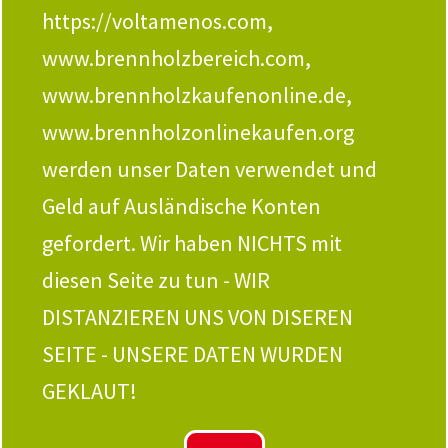
https://voltamenos.com,
www.brennholzbereich.com,
Esche/Birke/Erle mix
Birke-Brennholz
Brennholz
(kammergetrocknet)
www.brennholzkaufenonline.de,
(kammergetrocknet)
– 1 RM-Palette
– 1 RM-Palette
ANFRAGE
www.brennholzonlinekaufen.org
350,00
€
350,00
€
inkl. MwSt.
werden unser Daten verwendet und
inkl. MwSt.
zzgl.
Versandkosten
zzgl.
Versandkosten
Geld auf Ausländische Konten
zum Produkt
gefordert. Wir haben NICHTS mit
zum Produkt
diesen Seite zu tun - WIR
DISTANZIEREN UNS VON DISEREN
Versandklasse zur Staffelung der Versandkosten von
SEITE - UNSERE DATEN WURDEN
Produkten, die genau diese Versandklasse haben.
GEKLAUT!
Versandstaffelung siehe Link „Tabelle Bewerten“ oben!
Bitte nehmen Sie sich einen Moment Zeit und