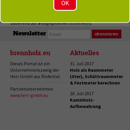
bewerten Sie die Seite. Vielen Dank!
3,67
von 5 Punkten,
basierend auf
9
abgegebenen Stimme(n).
Newsletter
brennholz.eu
Aktuelles
Dieses Portal ist ein
31. Juli 2017
Unternehmenszweig der
Holz als Raummeter
Herr GmbH aus Rödental.
(Ster), Schüttraummeter
& Festmeter berechnen
Partnerunternehmen
20. Juli 2017
www.herr-gmbh.eu
Kaminholz-
Aufbewahrung