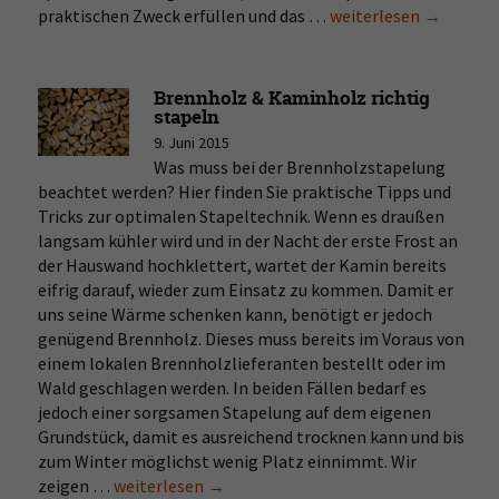
praktischen Zweck erfüllen und das …
Die
weiterlesen
→
richtige
Lagerung
für
Brennholz & Kaminholz richtig
Brennholz
stapeln
&
9. Juni 2015
Kaminholz
Was muss bei der Brennholzstapelung
beachtet werden? Hier finden Sie praktische Tipps und
Tricks zur optimalen Stapeltechnik. Wenn es draußen
langsam kühler wird und in der Nacht der erste Frost an
der Hauswand hochklettert, wartet der Kamin bereits
eifrig darauf, wieder zum Einsatz zu kommen. Damit er
uns seine Wärme schenken kann, benötigt er jedoch
genügend Brennholz. Dieses muss bereits im Voraus von
einem lokalen Brennholzlieferanten bestellt oder im
Wald geschlagen werden. In beiden Fällen bedarf es
jedoch einer sorgsamen Stapelung auf dem eigenen
Grundstück, damit es ausreichend trocknen kann und bis
zum Winter möglichst wenig Platz einnimmt. Wir
zeigen …
Brennholz
weiterlesen
→