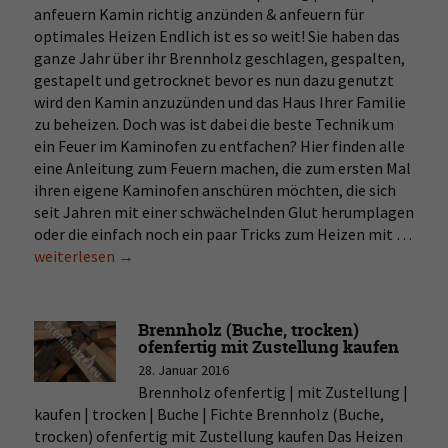
anfeuern Kamin richtig anzünden & anfeuern für
optimales Heizen Endlich ist es so weit! Sie haben das
ganze Jahr über ihr Brennholz geschlagen, gespalten,
gestapelt und getrocknet bevor es nun dazu genutzt
wird den Kamin anzuzünden und das Haus Ihrer Familie
zu beheizen. Doch was ist dabei die beste Technik um
ein Feuer im Kaminofen zu entfachen? Hier finden alle
eine Anleitung zum Feuern machen, die zum ersten Mal
ihren eigene Kaminofen anschüren möchten, die sich
seit Jahren mit einer schwächelnden Glut herumplagen
oder die einfach noch ein paar Tricks zum Heizen mit …
Kam
weiterlesen
→
richt
anzü
heiz
&
Brennholz (Buche, trocken)
anfe
ofenfertig mit Zustellung kaufen
28. Januar 2016
Brennholz ofenfertig | mit Zustellung |
kaufen | trocken | Buche | Fichte Brennholz (Buche,
trocken) ofenfertig mit Zustellung kaufen Das Heizen