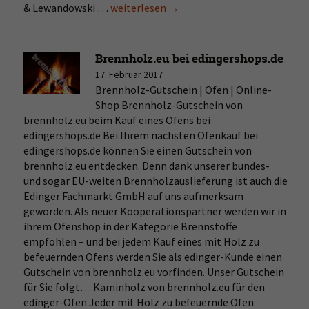
& Lewandowski …
Traumspiel
weiterlesen
→
gegen
Bayern
München
Brennholz.eu bei edingershops.de
17. Februar 2017
Brennholz-Gutschein | Ofen | Online-
Shop Brennholz-Gutschein von
brennholz.eu beim Kauf eines Ofens bei
edingershops.de Bei Ihrem nächsten Ofenkauf bei
edingershops.de können Sie einen Gutschein von
brennholz.eu entdecken. Denn dank unserer bundes-
und sogar EU-weiten Brennholzauslieferung ist auch die
Edinger Fachmarkt GmbH auf uns aufmerksam
geworden. Als neuer Kooperationspartner werden wir in
ihrem Ofenshop in der Kategorie Brennstoffe
empfohlen – und bei jedem Kauf eines mit Holz zu
befeuernden Ofens werden Sie als edinger-Kunde einen
Gutschein von brennholz.eu vorfinden. Unser Gutschein
für Sie folgt… Kaminholz von brennholz.eu für den
edinger-Ofen Jeder mit Holz zu befeuernde Ofen