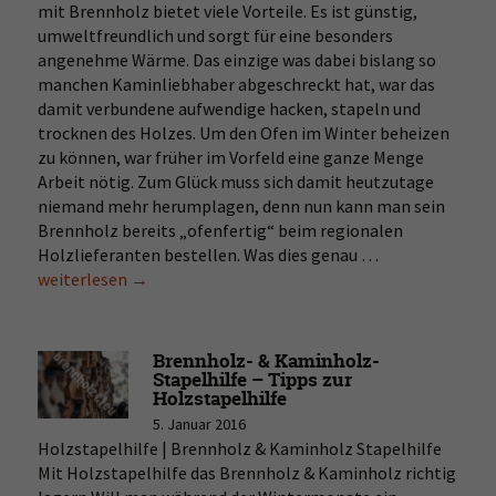
mit Brennholz bietet viele Vorteile. Es ist günstig,
umweltfreundlich und sorgt für eine besonders
angenehme Wärme. Das einzige was dabei bislang so
manchen Kaminliebhaber abgeschreckt hat, war das
damit verbundene aufwendige hacken, stapeln und
trocknen des Holzes. Um den Ofen im Winter beheizen
zu können, war früher im Vorfeld eine ganze Menge
Arbeit nötig. Zum Glück muss sich damit heutzutage
niemand mehr herumplagen, denn nun kann man sein
Brennholz bereits „ofenfertig“ beim regionalen
Holzlieferanten bestellen. Was dies genau …
Brennholz
weiterlesen
→
(Buche,
trocken)
ofenfertig
mit
Brennholz- & Kaminholz-
Zustellung
Stapelhilfe – Tipps zur
Holzstapelhilfe
kaufen
5. Januar 2016
Holzstapelhilfe | Brennholz & Kaminholz Stapelhilfe
Mit Holzstapelhilfe das Brennholz & Kaminholz richtig