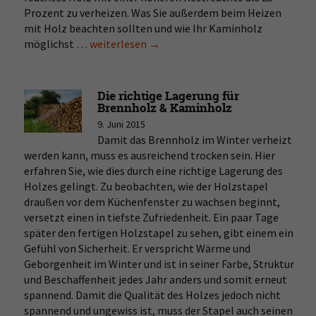
Prozent zu verheizen. Was Sie außerdem beim Heizen
mit Holz beachten sollten und wie Ihr Kaminholz
möglichst …
Die
weiterlesen
→
richtige
Trocknung
von
Die richtige Lagerung für
Brennholz
Brennholz & Kaminholz
&
9. Juni 2015
Kaminholz
Damit das Brennholz im Winter verheizt
werden kann, muss es ausreichend trocken sein. Hier
erfahren Sie, wie dies durch eine richtige Lagerung des
Holzes gelingt. Zu beobachten, wie der Holzstapel
draußen vor dem Küchenfenster zu wachsen beginnt,
versetzt einen in tiefste Zufriedenheit. Ein paar Tage
später den fertigen Holzstapel zu sehen, gibt einem ein
Gefühl von Sicherheit. Er verspricht Wärme und
Geborgenheit im Winter und ist in seiner Farbe, Struktur
und Beschaffenheit jedes Jahr anders und somit erneut
spannend. Damit die Qualität des Holzes jedoch nicht
spannend und ungewiss ist, muss der Stapel auch seinen