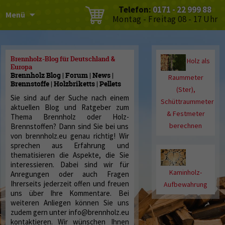
Telefon:
0171 - 22 999 88
Menü
Montag - Freitag 08 - 17 Uhr
Brennholz-Blog für Deutschland &
Holz als
Europa
Brennholz Blog | Forum | News |
Raummeter
Brennstoffe | Holzbriketts | Pellets
(Ster),
Sie sind auf der Suche nach einem
Schüttraummeter
aktuellen Blog und Ratgeber zum
& Festmeter
Thema Brennholz oder Holz-
berechnen
Brennstoffen? Dann sind Sie bei uns
von brennholz.eu genau richtig! Wir
sprechen aus Erfahrung und
thematisieren die Aspekte, die Sie
interessieren. Dabei sind wir für
Kaminholz-
Anregungen oder auch Fragen
Ihrerseits jederzeit offen und freuen
Aufbewahrung
uns über Ihre Kommentare. Bei
weiteren Anliegen können Sie uns
zudem gern unter info@brennholz.eu
kontaktieren. Wir wünschen Ihnen