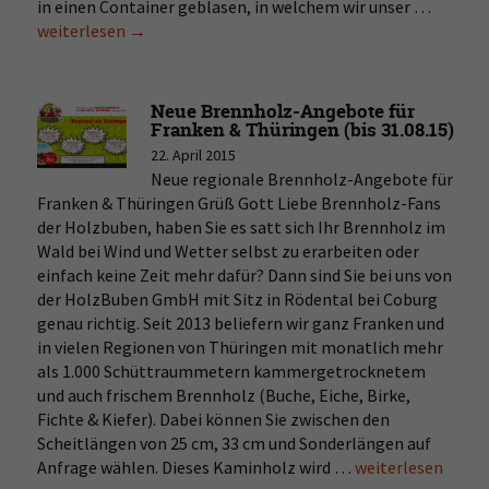
in einen Container geblasen, in welchem wir unser …
Kammer
weiterlesen
→
Brennh
(Buche,
Eiche
&
Neue Brennholz-Angebote für
Co)
Franken & Thüringen (bis 31.08.15)
online
22. April 2015
kaufen
Neue regionale Brennholz-Angebote für
Franken & Thüringen Grüß Gott Liebe Brennholz-Fans
der Holzbuben, haben Sie es satt sich Ihr Brennholz im
Wald bei Wind und Wetter selbst zu erarbeiten oder
einfach keine Zeit mehr dafür? Dann sind Sie bei uns von
der HolzBuben GmbH mit Sitz in Rödental bei Coburg
genau richtig. Seit 2013 beliefern wir ganz Franken und
in vielen Regionen von Thüringen mit monatlich mehr
als 1.000 Schüttraummetern kammergetrocknetem
und auch frischem Brennholz (Buche, Eiche, Birke,
Fichte & Kiefer). Dabei können Sie zwischen den
Scheitlängen von 25 cm, 33 cm und Sonderlängen auf
Anfrage wählen. Dieses Kaminholz wird …
Neue
weiterlesen