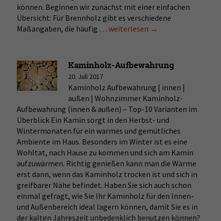
können. Beginnen wir zunächst mit einer einfachen
Übersicht: Für Brennholz gibt es verschiedene
Maßangaben, die häufig …
Holz
weiterlesen
→
als
Raummeter
(Ster),
Kaminholz-Aufbewahrung
Schüttraummeter
20. Juli 2017
&
Kaminholz Aufbewahrung | innen |
Festmeter
außen | Wohnzimmer Kaminholz-
berechnen
Aufbewahrung (innen & außen) – Top-10 Varianten im
Überblick Ein Kamin sorgt in den Herbst- und
Wintermonaten für ein warmes und gemütliches
Ambiente im Haus. Besonders im Winter ist es eine
Wohltat, nach Hause zu kommen und sich am Kamin
aufzuwärmen. Richtig genießen kann man die Wärme
erst dann, wenn das Kaminholz trocken ist und sich in
greifbarer Nähe befindet. Haben Sie sich auch schon
einmal gefragt, wie Sie Ihr Kaminholz für den Innen-
und Außenbereich ideal lagern können, damit Sie es in
der kalten Jahreszeit unbedenklich benutzen können?