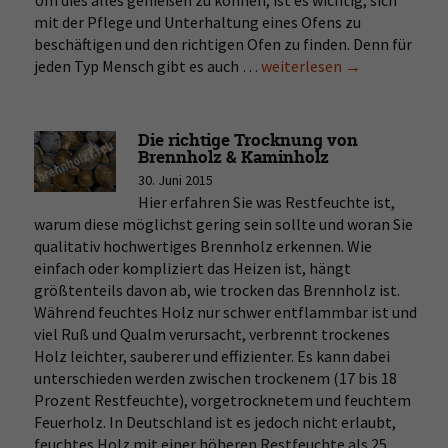
Um dies alles genießen zu können, ist es wichtig, sich
mit der Pflege und Unterhaltung eines Ofens zu
beschäftigen und den richtigen Ofen zu finden. Denn für
jeden Typ Mensch gibt es auch …
Welcher
weiterlesen
→
Kaminofen
ist
der
Die richtige Trocknung von
richtige
Brennholz & Kaminholz
für
30. Juni 2015
mich?
Hier erfahren Sie was Restfeuchte ist,
warum diese möglichst gering sein sollte und woran Sie
qualitativ hochwertiges Brennholz erkennen. Wie
einfach oder kompliziert das Heizen ist, hängt
größtenteils davon ab, wie trocken das Brennholz ist.
Während feuchtes Holz nur schwer entflammbar ist und
viel Ruß und Qualm verursacht, verbrennt trockenes
Holz leichter, sauberer und effizienter. Es kann dabei
unterschieden werden zwischen trockenem (17 bis 18
Prozent Restfeuchte), vorgetrocknetem und feuchtem
Feuerholz. In Deutschland ist es jedoch nicht erlaubt,
feuchtes Holz mit einer höheren Restfeuchte als 25