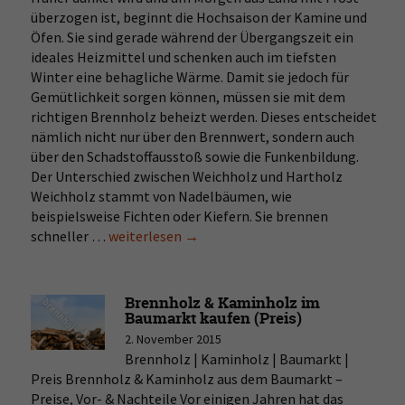
überzogen ist, beginnt die Hochsaison der Kamine und
Öfen. Sie sind gerade während der Übergangszeit ein
ideales Heizmittel und schenken auch im tiefsten
Winter eine behagliche Wärme. Damit sie jedoch für
Gemütlichkeit sorgen können, müssen sie mit dem
richtigen Brennholz beheizt werden. Dieses entscheidet
nämlich nicht nur über den Brennwert, sondern auch
über den Schadstoffausstoß sowie die Funkenbildung.
Der Unterschied zwischen Weichholz und Hartholz
Weichholz stammt von Nadelbäumen, wie
beispielsweise Fichten oder Kiefern. Sie brennen
schneller …
Heizwert
weiterlesen
→
der
beliebtesten
Holzarten
Brennholz & Kaminholz im
Baumarkt kaufen (Preis)
2. November 2015
Brennholz | Kaminholz | Baumarkt |
Preis Brennholz & Kaminholz aus dem Baumarkt –
Preise, Vor- & Nachteile Vor einigen Jahren hat das