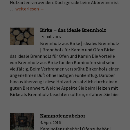
Holzarten verwenden. Doch gerade beim Abbrennen ist
…
Buchen-
weiterlesen
→
Brennholz
–
perfekt
Birke – das ideale Brennholz
zum
19. Juli 2016
Abbrennen
Brennholz aus Birke | ideales Brennholz
| Brennholz für Kamin und Ofen Birke:
das ideale Brennholz für Ofen und Kamin Die Vorteile
von Brennholz aus Birke für den Kaminofen sind sehr
vielfältig. Beim Verbrennen versprüht Birkenholz einen
angenehmen Duft ohne lästigen Funkenflug. Darüber
hinaus überzeugt diese Holzart zusätzlich durch einen
guten Brennwert. Welche Aspekte Sie beim Heizen mit
Birke als Brennholz beachten sollten, erfahren Sie hier.
Kaminofenzubehör
4. April 2016
Kaminofenzubehör | Ofenzubehör |