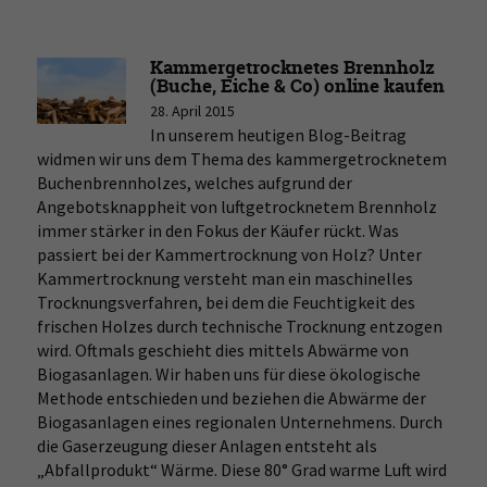
&
Kaminholz
richtig
Kammergetrocknetes Brennholz
stapeln
(Buche, Eiche & Co) online kaufen
28. April 2015
In unserem heutigen Blog-Beitrag
widmen wir uns dem Thema des kammergetrocknetem
Buchenbrennholzes, welches aufgrund der
Angebotsknappheit von luftgetrocknetem Brennholz
immer stärker in den Fokus der Käufer rückt. Was
passiert bei der Kammertrocknung von Holz? Unter
Kammertrocknung versteht man ein maschinelles
Trocknungsverfahren, bei dem die Feuchtigkeit des
frischen Holzes durch technische Trocknung entzogen
wird. Oftmals geschieht dies mittels Abwärme von
Biogasanlagen. Wir haben uns für diese ökologische
Methode entschieden und beziehen die Abwärme der
Biogasanlagen eines regionalen Unternehmens. Durch
die Gaserzeugung dieser Anlagen entsteht als
„Abfallprodukt“ Wärme. Diese 80° Grad warme Luft wird