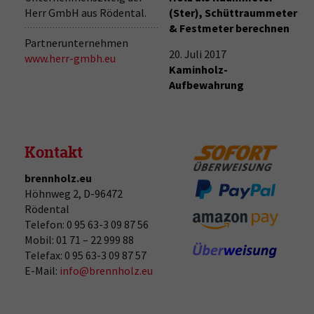
Herr GmbH aus Rödental.
(Ster), Schüttraummeter
& Festmeter berechnen
Partnerunternehmen
20. Juli 2017
www.herr-gmbh.eu
Kaminholz-
Aufbewahrung
Kontakt
brennholz.eu
Höhnweg 2, D-96472
Rödental
Telefon: 0 95 63-3 09 87 56
Mobil: 01 71 – 22 999 88
Telefax: 0 95 63-3 09 87 57
E-Mail:
info@brennholz.eu