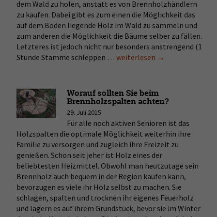
dem Wald zu holen, anstatt es von Brennholzhändlern
zu kaufen. Dabei gibt es zum einen die Möglichkeit das
auf dem Boden liegende Holz im Wald zu sammeln und
zum anderen die Möglichkeit die Bäume selber zu fällen.
Letzteres ist jedoch nicht nur besonders anstrengend (1
Stunde Stämme schleppen …
Im
weiterlesen
→
Wald
das
eigene
Worauf sollten Sie beim
Brennholz
Brennholzspalten achten?
schlagen
29. Juli 2015
Für alle noch aktiven Senioren ist das
Holzspalten die optimale Möglichkeit weiterhin ihre
Familie zu versorgen und zugleich ihre Freizeit zu
genießen. Schon seit jeher ist Holz eines der
beliebtesten Heizmittel. Obwohl man heutzutage sein
Brennholz auch bequem in der Region kaufen kann,
bevorzugen es viele ihr Holz selbst zu machen. Sie
schlagen, spalten und trocknen ihr eigenes Feuerholz
und lagern es auf ihrem Grundstück, bevor sie im Winter