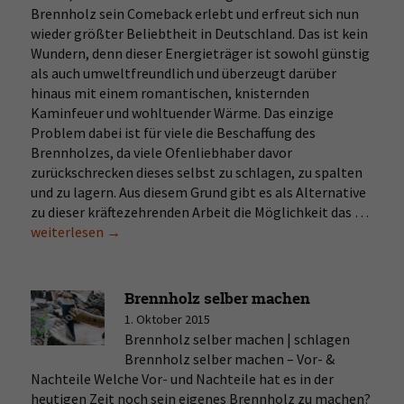
Brennholz sein Comeback erlebt und erfreut sich nun
wieder größter Beliebtheit in Deutschland. Das ist kein
Wundern, denn dieser Energieträger ist sowohl günstig
als auch umweltfreundlich und überzeugt darüber
hinaus mit einem romantischen, knisternden
Kaminfeuer und wohltuender Wärme. Das einzige
Problem dabei ist für viele die Beschaffung des
Brennholzes, da viele Ofenliebhaber davor
zurückschrecken dieses selbst zu schlagen, zu spalten
und zu lagern. Aus diesem Grund gibt es als Alternative
zu dieser kräftezehrenden Arbeit die Möglichkeit das …
Bren
weiterlesen
→
&
Kami
im
Baum
Brennholz selber machen
kauf
1. Oktober 2015
(Prei
Brennholz selber machen | schlagen
Brennholz selber machen – Vor- &
Nachteile Welche Vor- und Nachteile hat es in der
heutigen Zeit noch sein eigenes Brennholz zu machen?