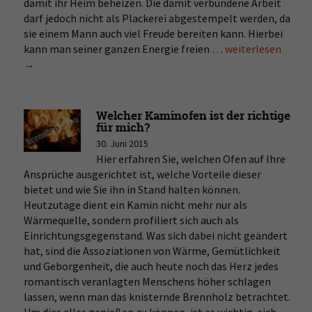
damit ihr Heim beheizen. Die damit verbundene Arbeit
darf jedoch nicht als Plackerei abgestempelt werden, da
sie einem Mann auch viel Freude bereiten kann. Hierbei
kann man seiner ganzen Energie freien …
Worauf
weiterlesen
→
sollten
Sie
beim
Brennholzspalte
Welcher Kaminofen ist der richtige
achten?
für mich?
30. Juni 2015
Hier erfahren Sie, welchen Ofen auf Ihre
Ansprüche ausgerichtet ist, welche Vorteile dieser
bietet und wie Sie ihn in Stand halten können.
Heutzutage dient ein Kamin nicht mehr nur als
Wärmequelle, sondern profiliert sich auch als
Einrichtungsgegenstand. Was sich dabei nicht geändert
hat, sind die Assoziationen von Wärme, Gemütlichkeit
und Geborgenheit, die auch heute noch das Herz jedes
romantisch veranlagten Menschens höher schlagen
lassen, wenn man das knisternde Brennholz betrachtet.