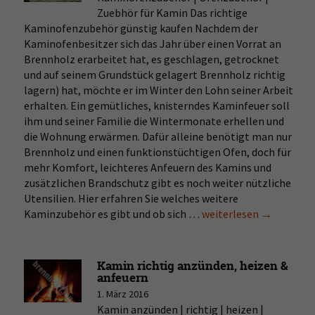
Zuebhör für Kamin Das richtige
Kaminofenzubehör günstig kaufen Nachdem der
Kaminofenbesitzer sich das Jahr über einen Vorrat an
Brennholz erarbeitet hat, es geschlagen, getrocknet
und auf seinem Grundstück gelagert Brennholz richtig
lagern) hat, möchte er im Winter den Lohn seiner Arbeit
erhalten. Ein gemütliches, knisterndes Kaminfeuer soll
ihm und seiner Familie die Wintermonate erhellen und
die Wohnung erwärmen. Dafür alleine benötigt man nur
Brennholz und einen funktionstüchtigen Ofen, doch für
mehr Komfort, leichteres Anfeuern des Kamins und
zusätzlichen Brandschutz gibt es noch weiter nützliche
Utensilien. Hier erfahren Sie welches weitere
Kaminzubehör es gibt und ob sich …
Kaminofenzubehör
weiterlesen
→
Kamin richtig anzünden, heizen &
anfeuern
1. März 2016
Kamin anzünden | richtig | heizen |