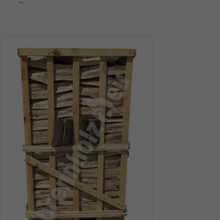
→
Brennholz-
Angebote
für
Franken
&
Thüringen
(bis
31.08.15)