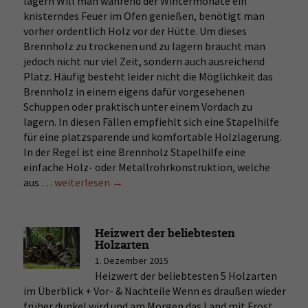
lagern Will man während der Wintermonate ein
knisterndes Feuer im Ofen genießen, benötigt man
vorher ordentlich Holz vor der Hütte. Um dieses
Brennholz zu trockenen und zu lagern braucht man
jedoch nicht nur viel Zeit, sondern auch ausreichend
Platz. Häufig besteht leider nicht die Möglichkeit das
Brennholz in einem eigens dafür vorgesehenen
Schuppen oder praktisch unter einem Vordach zu
lagern. In diesen Fällen empfiehlt sich eine Stapelhilfe
für eine platzsparende und komfortable Holzlagerung.
In der Regel ist eine Brennholz Stapelhilfe eine
einfache Holz- oder Metallrohrkonstruktion, welche
aus …
Brennholz-
weiterlesen
→
&
Kaminholz-
Stapelhilfe
Heizwert der beliebtesten
–
Holzarten
Tipps
1. Dezember 2015
zur
Heizwert der beliebtesten 5 Holzarten
Holzstapelhilfe
im Überblick + Vor- & Nachteile Wenn es draußen wieder
früher dunkel wird und am Morgen das Land mit Frost