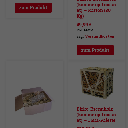
(kammergetrockn
zum Produkt
et) – Karton (30
Kg)
49,99
€
inkl. MwSt.
zzgl.
Versandkosten
zum Produkt
Birke-Brennholz
(kammergetrockn
et) – 1 RM-Palette