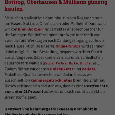
Bottrop, Oberhausen & Mülheim günstig
kaufen
Sie suchen qualitatives Kaminholz in den Regionen rund
um Essen, Bottrop, Oberhausen oder Mülheim? Dann sind
wir von
brennholz.eu
Ihr perfekter Ansprechpartner für
Ihr Anliegen! Wir liefern Ihnen Ihre Ware innerhalb von
zwei bis fünf Werktagen nach Zahlungseingang zu Ihnen
nach Hause. Mithilfe unseres
Online-Shops
wird es Ihnen
dabei möglich, Ihre Bestellung bequem von Ihrer Couch
aus aufzugeben. Dabei können Sie aus unterschiedlichen
Feuerhölzern wählen (
.
Eiche
,
Fichte
,
Birke
,
Buche
, etc)
Zudem führen wir ebenso
Holzbriketts
und
Pellets
.
Makellose Qualität erreichen wir dadurch, dass wir
ausschließlich
kammergetrocknetes
Brennholz führen.
Dieses zeichnet sich dadurch aus, dass es eine
Restfeuchte
von unter 23 Prozent
aufweist und sich somit perfekt als
Brennstoff eignet.
Heizwert von kammergetrocknetem Brennholz in
Abhängigkeit des Wassergehaltes