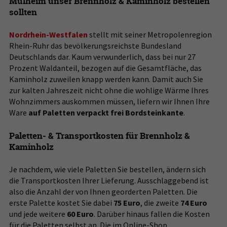
Mülheim unser Brennholz & Kaminholz bestellen
sollten
Nordrhein-Westfalen
stellt mit seiner Metropolenregion
Rhein-Ruhr das bevölkerungsreichste Bundesland
Deutschlands dar. Kaum verwunderlich, dass bei nur 27
Prozent Waldanteil, bezogen auf die Gesamtfläche, das
Kaminholz zuweilen knapp werden kann. Damit auch Sie
zur kalten Jahreszeit nicht ohne die wohlige Wärme Ihres
Wohnzimmers auskommen müssen, liefern wir Ihnen Ihre
Ware
auf Paletten verpackt frei Bordsteinkante
.
Paletten- & Transportkosten für Brennholz &
Kaminholz
Je nachdem, wie viele Paletten Sie bestellen, ändern sich
die Transportkosten Ihrer Lieferung. Ausschlaggebend ist
also die Anzahl der von Ihnen georderten Paletten. Die
erste Palette kostet Sie dabei
75 Euro
, die zweite
74 Euro
und jede weitere
60 Euro
. Darüber hinaus fallen die Kosten
für die Paletten selbst an. Die im Online-Shop