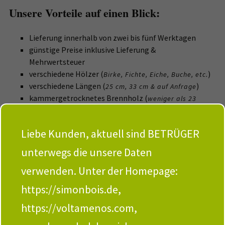
Unsere Vorteile auf einen Blick:
Lieferung innerhalb von zwei bis fünf Werktagen
günstige Preise inklusive Lieferung &
Mehrwertsteuer
verschiedene Hölzer (
)
Birke, Fichte, Eiche, Buche, etc.
verschiedene Längen (
)
25 cm, 33 cm & auf Anfrage
kammergetrocknetes Brennholz (
weniger als 23
)
Prozent Restfeuchte
auf Paletten gestapeltes Brennholz (
)
1 RM oder 2 RM
Liebe Kunden, aktuell sind BETRÜGER
unterwegs die unsere Daten
verwenden. Unter der Homepage:
https://simonbois.de,
https://voltamenos.com,