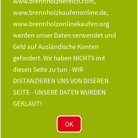
www.brennholzbereich.com,
www.brennholzkaufenonline.de,
ANFRAGE
www.brennholzonlinekaufen.org
werden unser Daten verwendet und
Buchen-
Eichen-Brennholz
Geld auf Ausländische Konten
Brennholz
(kammergetrockn
gefordert. Wir haben NICHTS mit
(kammergetrockn
et) – 2 RM-Palette
et) – 2 RM-Palette
499,00
€
diesen Seite zu tun - WIR
499,00
€
inkl. MwSt.
inkl. MwSt.
DISTANZIEREN UNS VON DISEREN
zzgl.
Versandkosten
zzgl.
Versandkosten
SEITE - UNSERE DATEN WURDEN
zum Produkt
zum Produkt
GEKLAUT!